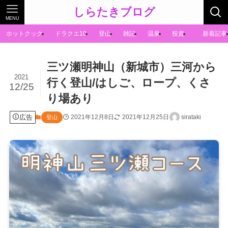
しらたきブログ
MENU
ホットクック
ドラクエ10
登山
雑記
温泉
投資
新着記事
三ツ瀬明神山（新城市）三河から
2021
行く登山/はしご、ロープ、くさ
12/25
り場あり
広告
2021年12月8日
2021年12月25日
sirataki
登山