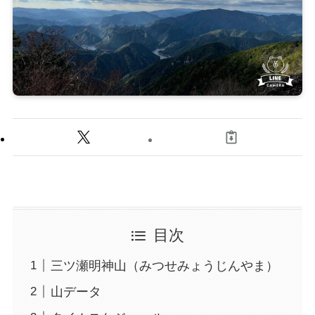
目次
三ツ瀬明神山（みつせみょうじんやま）
山データ