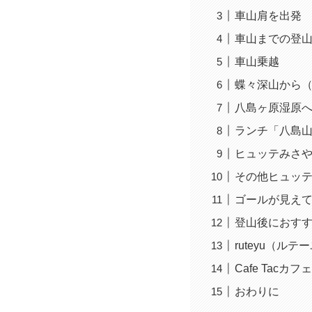
車山肩を出発
車山までの登
車山乗越
蝶々深山から
八島ヶ原湿原
ランチ「八島
ヒュッテみさ
その他ヒュッ
ゴールが見え
登山後におす
ruteyu（
Cafe Tac
おわりに