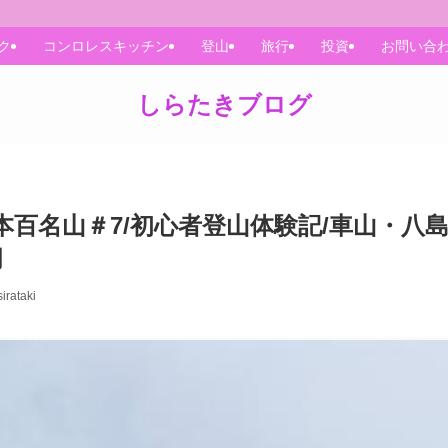
ク
コンロレスキッチン
登山
旅行
投資
お問い合
しらたきブログ
本百名山＃7/初心者登山体験記/車山・八
月
sirataki