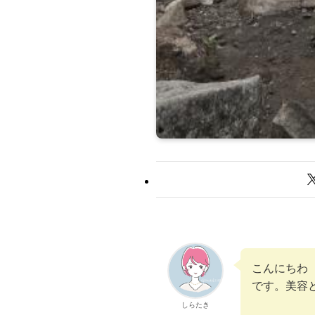
こんにちわ 
です。美容
しらたき