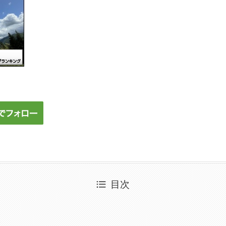
目次
て
い