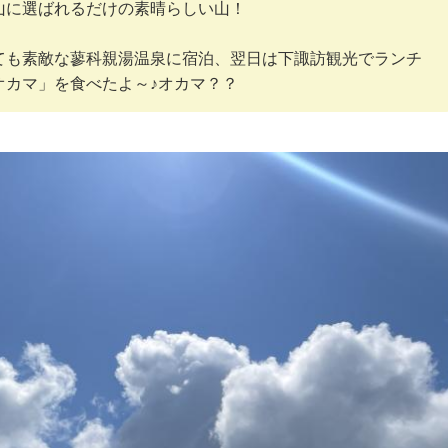
山に選ばれるだけの素晴らしい山！
ても素敵な蓼科親湯温泉に宿泊、翌日は下諏訪観光でランチ
オカマ」を食べたよ～♪オカマ？？