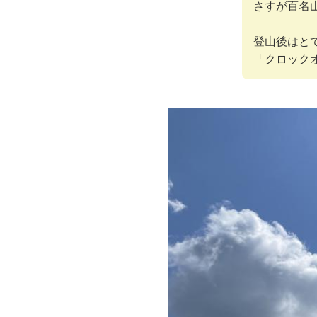
さすが百名
登山後はと
「クロック