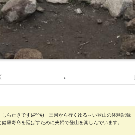
しらたきです(#^^#) 三河から行くゆる～い登山の体験記録
と健康寿命を延ばすために夫婦で登山を楽しんでいます。