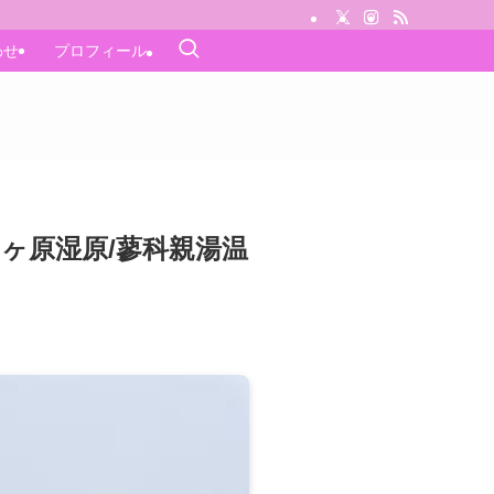
わせ
プロフィール
島ヶ原湿原/蓼科親湯温