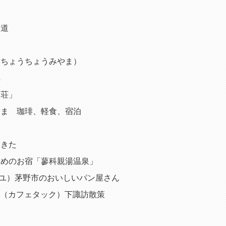
山道
（ちょうちょうみやま）
へ
山荘」
やま 珈琲、軽食、宿泊
テ
てきた
すめのお宿「蓼科親湯温泉」
ルテーユ）茅野市のおいしいパン屋さん
カフェ（カフェタック）下諏訪散策