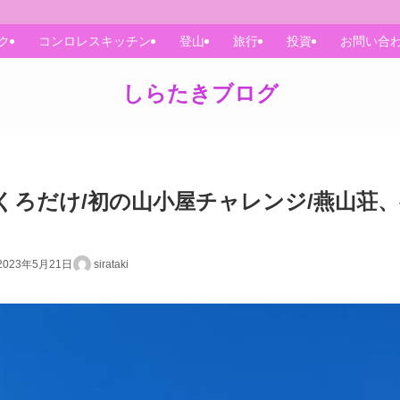
ク
コンロレスキッチン
登山
旅行
投資
お問い合
しらたきブログ
くろだけ/初の山小屋チャレンジ/燕山荘、
2023年5月21日
sirataki