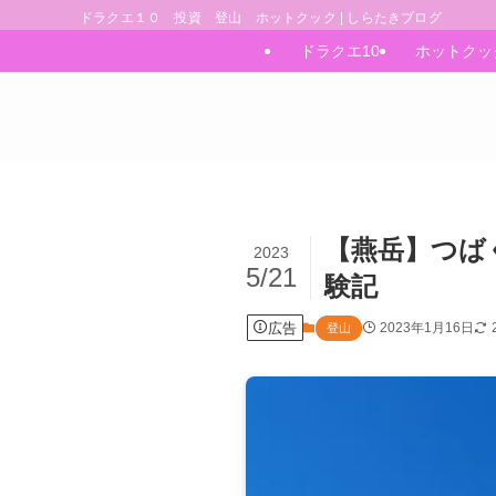
ドラクエ１０ 投資 登山 ホットクック | しらたきブログ
ドラクエ10
ホットクッ
【燕岳】つば
2023
5/21
験記
広告
2023年1月16日
登山