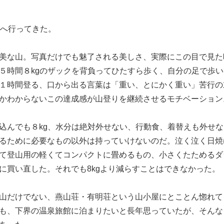
」へ行ってきた。
美な山。写真だけでも魅了される美しさ、実際にこの目で見た
５時間８kgのザックを背負ってひたすら歩く、自分の足で歩
１時間登る、口から出る言葉は「重い、とにかく重い」苦行の
かわからないこの達成感が山登りを継続させるモチベーション
込んでも８kg、水分は絶対外せない、行動食、着替えも外せ
るために必要なもの以外は持っていけないのだ。泣く泣く日焼
て登山用の軽くてコンパクトに畳めるもの、小さくたためるダ
に買い直した。それでも8kgより減らすことはできなかった。
山だけでない、燕山荘・有明荘という山小屋にとことん惚れて
も、下界の温泉旅館に泊まりたいと長年思っていたが、そんな