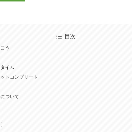
目次
行こう
て
スタイム
ミットコンプリート
」について
目）
目）