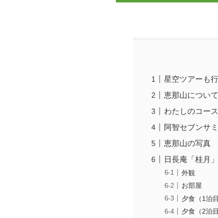
星空ツアーも
恵那山につい
わたしのコー
阿智セブンサ
恵那山の写真
日長庵「桂月
外観
お部屋
夕食（1泊
夕食（2泊