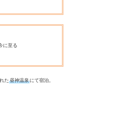
今に至る
れた
昼神温泉
にて宿泊。