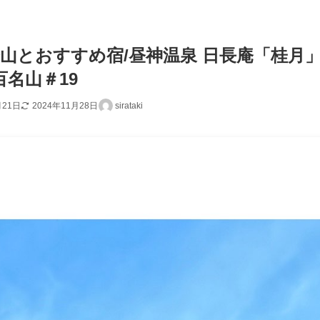
山とおすすめ宿/昼神温泉 日長庵「桂月」
百名山＃19
月21日
2024年11月28日
sirataki