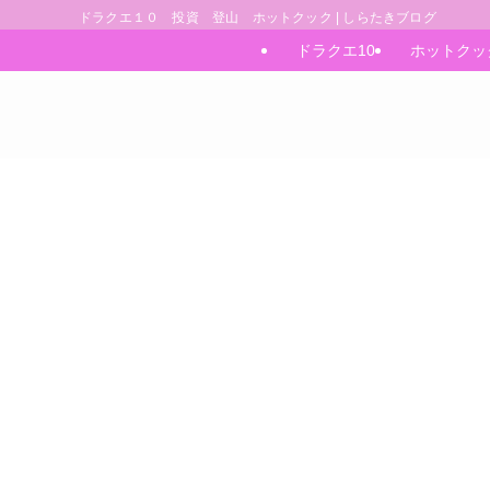
ドラクエ１０ 投資 登山 ホットクック | しらたきブログ
ドラクエ10
ホットクッ