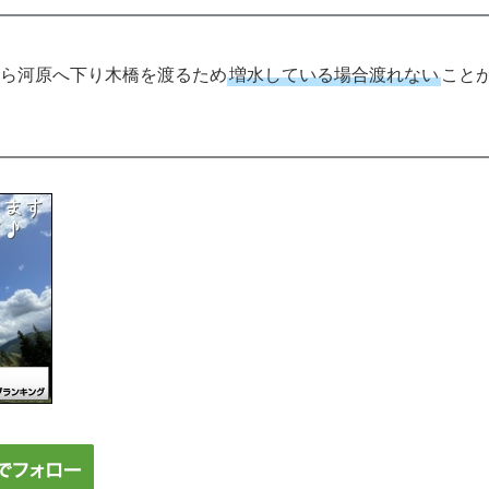
ら河原へ下り木橋を渡るため
増水している場合渡れない
こと