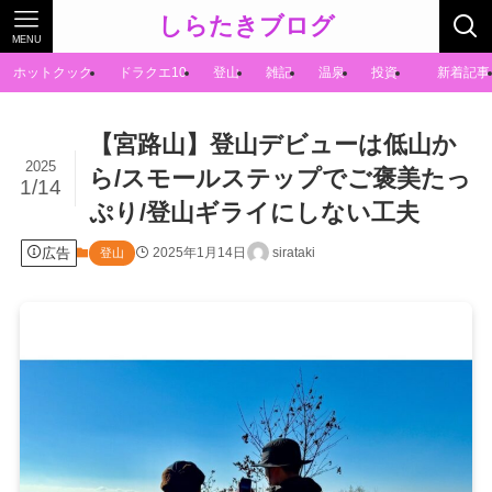
しらたきブログ
MENU
ホットクック
ドラクエ10
登山
雑記
温泉
投資
新着記事
【宮路山】登山デビューは低山か
2025
ら/スモールステップでご褒美たっ
1/14
ぷり/登山ギライにしない工夫
広告
2025年1月14日
sirataki
登山