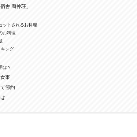
宿舎 両神荘」
セットされるお料理
のお料理
飯
イキング
用は？
お食事
して節約
とは