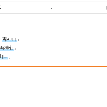
両神山
「
」
両神荘
」
山口
」