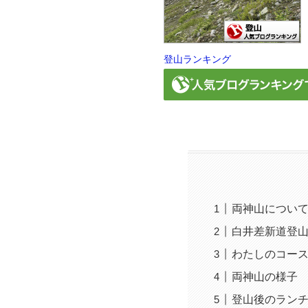
登山ランキング
両神山につい
白井差新道登
わたしのコー
両神山の様子
登山後のラン