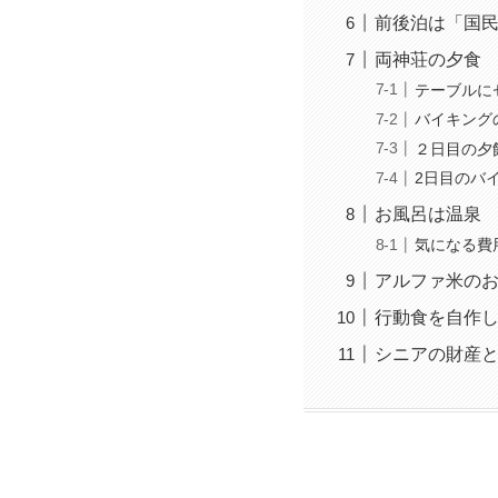
前後泊は「国民
両神荘の夕食
テーブルに
バイキング
２日目の夕
2日目のバ
お風呂は温泉
気になる費
アルファ米の
行動食を自作
シニアの財産