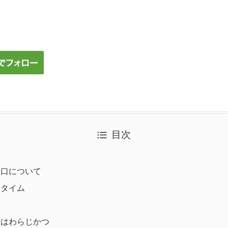
目次
て
山口について
スタイム
チはわらじかつ