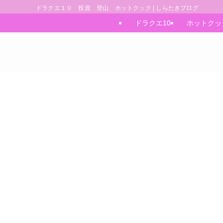
ドラクエ１０ 投資 登山 ホットクック | しらたきブログ
ドラクエ10
ホットクッ