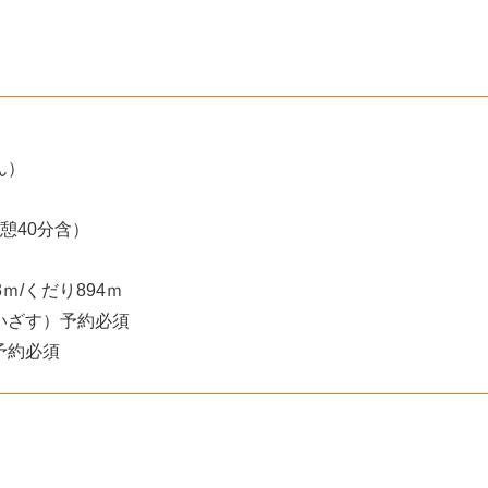
ん）
憩40分含）
ｍ/くだり894ｍ
いざす）予約必須
予約必須