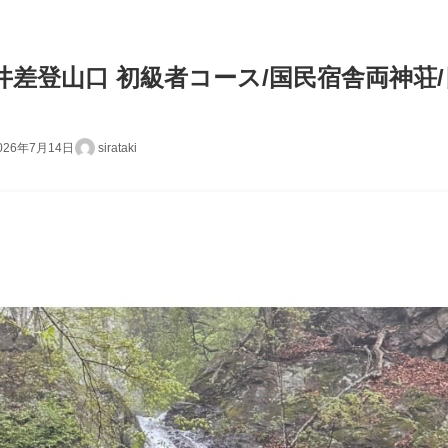
差登山口 初級者コース/国民宿舎両神荘/
026年7月14日
sirataki