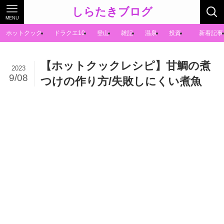
しらたきブログ
MENU
ホットクック
ドラクエ10
登山
雑記
温泉
投資
新着記事
【ホットクックレシピ】甘鯛の煮
2023
9/08
つけの作り方/失敗しにくい煮魚