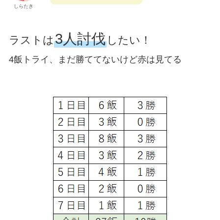
しらたき
3人討伐
ラストは
したい！
4飯トライ、まだ勝ててないけど赤は見てる