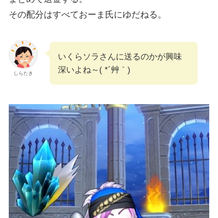
その配分はすべておーま氏にゆだねる。
いくらソラさんに送るのかが興味
深いよね～( *´艸｀)
しらたき