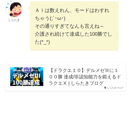
ＡＩは数えれん、モードはわすれ
ちゃう(;´･ω･)
しらたき
その通りすぎてなんも言えね～
介護され続けて達成した100勝でし
た(*_*)
【ドラクエ１０】デルメゼⅢに１
００勝 達成/非認知能力を鍛えるド
ラクエⅩ | しらたきブログ
しらたきブログ