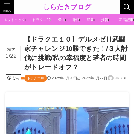
しらたきブログ
MENU
ホットクック
ドラクエ10
登山
雑記
温泉
投資
新着記事
【ドラクエ１０】デルメゼⅢ武闘
家チャレンジ10勝できた！/３人討
2025
1/22
伐に挑戦/私の幸福度と若者の時間
がトレードオフ？
広告
2025年1月20日
2025年1月22日
sirataki
ドラクエ10