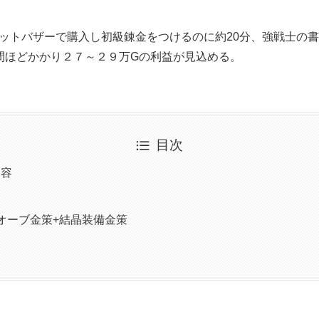
トバザーで購入し初級錬金をつけるのに約20分、強戦士の書
間ほどかかり２７～２９万G
の利益が見込める。
目次
内容
オーブ金策+結晶装備金策