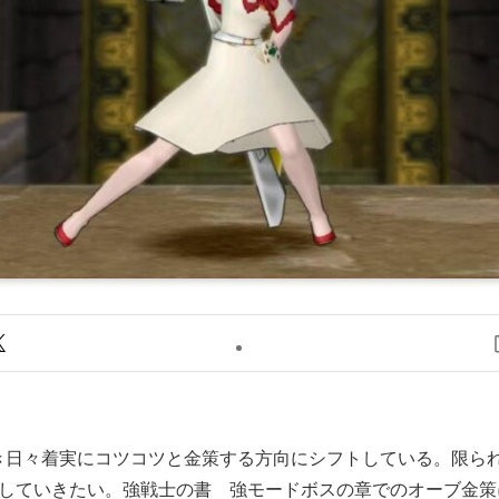
日々着実にコツコツと金策する方向にシフトしている。限ら
していきたい。
強戦士の書 強モードボスの章
でのオーブ金策