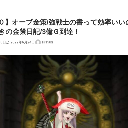
０】オーブ金策/強戦士の書って効率いい
きの金策日記/3億Ｇ到達！
18日
2022年6月24日
sirataki