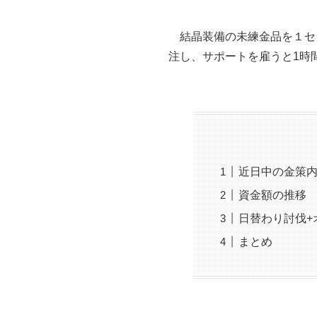
結晶装備の未練金品を１セッ
注し、サポートを雇うと
1時
近日中の金策
資金額の推移
日替わり討伐+
まとめ