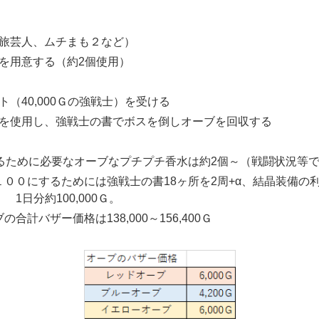
旅芸人、ムチまも２など）
を用意する（約2個使用）
ト（
40,000Ｇ
の強戦士）を受ける
を使用し、強戦士の書でボスを倒しオーブを回収する
わるために必要なオーブなプチプチ香水は約2個～（戦闘状況等
００にするためには強戦士の書18ヶ所を2周+α、結晶装備の
） 1日分
約100,000Ｇ
。
ブの合計バザー価格は
138,000～156,400Ｇ