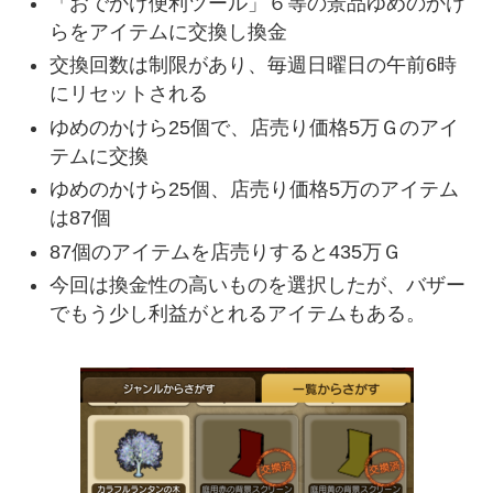
「おでかけ便利ツール」６等の景品
ゆめのかけ
ら
をアイテムに交換し換金
交換回数は制限があり、毎週日曜日の午前6時
にリセットされる
ゆめのかけら25個
で、
店売り価格5万Ｇ
のアイ
テムに交換
ゆめのかけら25個、店売り価格5万のアイテム
は
87個
87個のアイテムを店売りすると
435万Ｇ
今回は換金性の高いものを選択したが、バザー
でもう少し利益がとれるアイテムもある。