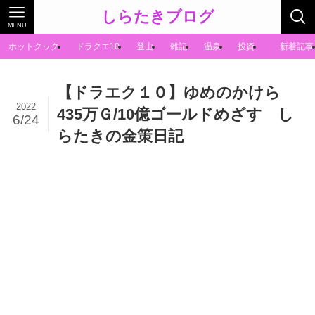
しらたきブログ
MENU
ホットクック
ドラクエ10
登山
雑記
温泉
投資
新着記事
【ドラエク１０】ゆめのかけら
2022
435万Ｇ/10億ゴールドめざす し
6/24
らたきの金策日記