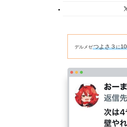
つよさ３
1
デルメゼ
に