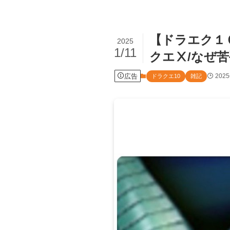
【ドラエク１０
2025
1/11
クエⅩ/なぜ
広告
202
ドラクエ10
雑記