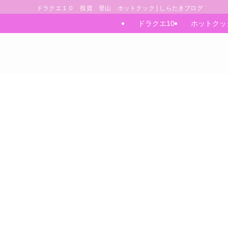
ドラクエ１０ 投資 登山 ホットクック | しらたきブログ
ドラクエ10
ホットクッ