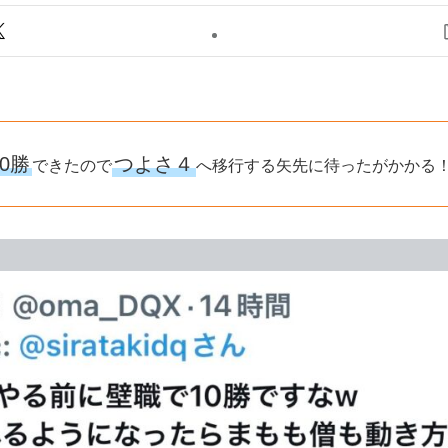
00勝
つよさ４
できたので
へ移行する矢先に待ったがかかる