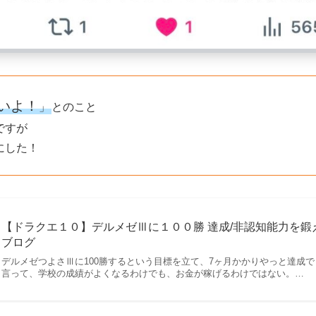
いよ！
」
とのこと
ですが
にした！
【ドラクエ１０】デルメゼⅢに１００勝 達成/非認知能力を鍛え
ブログ
デルメゼつよさⅢに100勝するという目標を立て、7ヶ月かかりやっと達成
言って、学校の成績がよくなるわけでも、お金が稼げるわけではない。…