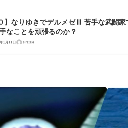
】なりゆきでデルメゼⅢ 苦手な武闘家で1
苦手なことを頑張るのか？
5年1月11日
sirataki